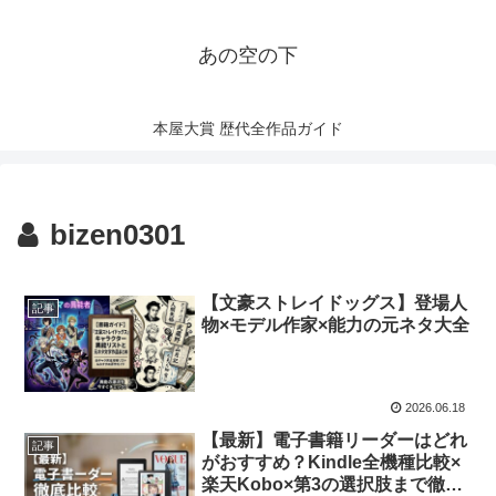
あの空の下
本屋大賞 歴代全作品ガイド
bizen0301
【文豪ストレイドッグス】登場人
記事
物×モデル作家×能力の元ネタ大全
2026.06.18
【最新】電子書籍リーダーはどれ
記事
がおすすめ？Kindle全機種比較×
楽天Kobo×第3の選択肢まで徹底