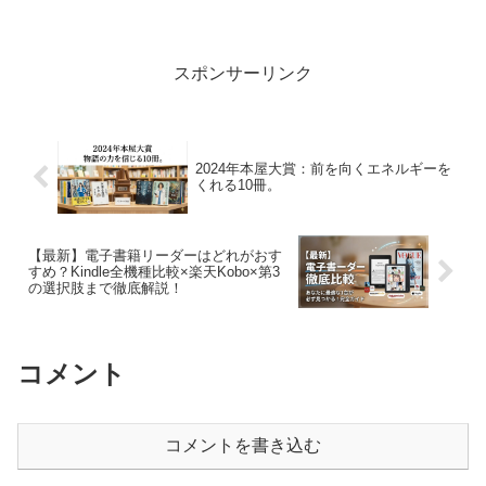
るのは、「人間の関係性や、心の奥底に
ある光と影をじっくりと見つめた10冊」
が集まっていたということです。翌年の
2026年がSNSや...
スポンサーリンク
2024年本屋大賞：前を向くエネルギーを
くれる10冊。
【最新】電子書籍リーダーはどれがおす
すめ？Kindle全機種比較×楽天Kobo×第3
の選択肢まで徹底解説！
コメント
コメントを書き込む