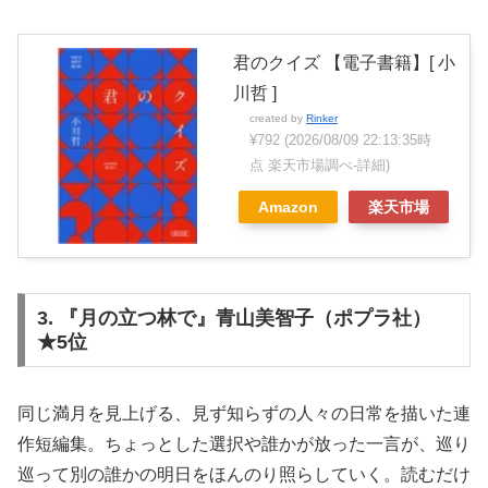
君のクイズ 【電子書籍】[ 小
川哲 ]
created by
Rinker
¥792
(2026/08/09 22:13:35時
点 楽天市場調べ-
詳細)
Amazon
楽天市場
3. 『月の立つ林で』青山美智子（ポプラ社）
★5位
同じ満月を見上げる、見ず知らずの人々の日常を描いた連
作短編集。ちょっとした選択や誰かが放った一言が、巡り
巡って別の誰かの明日をほんのり照らしていく。読むだけ