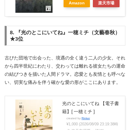
Amazon
楽天市場
8. 『光のとこにいてね』一穂ミチ（文藝春秋）
★3位
古びた団地で出会った、境遇の全く違う二人の少女。それ
から四半世紀にわたり、交わっては離れる彼女たちの運命
の結びつきを描いた人間ドラマ。恋愛とも友情とも呼べな
い、切実な痛みを伴う確かな愛の形がここにあります。
光のとこにいてね 【電子書
籍】[ 一穂ミチ ]
created by
Rinker
¥1,000
(2026/08/09 23:19:38時