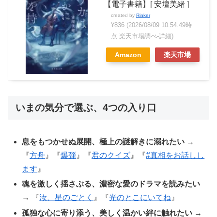
【電子書籍】[ 安壇美緒 ]
created by
Rinker
¥836
(2026/08/09 10:54:49時
点 楽天市場調べ-
詳細)
Amazon
楽天市場
いまの気分で選ぶ、4つの入り口
息をもつかせぬ展開、極上の謎解きに溺れたい
→
『
方舟
』『
爆弾
』『
君のクイズ
』『
#真相をお話しし
ます
』
魂を激しく揺さぶる、濃密な愛のドラマを読みたい
→ 『
汝、星のごとく
』『
光のとこにいてね
』
孤独な心に寄り添う、美しく温かい絆に触れたい
→