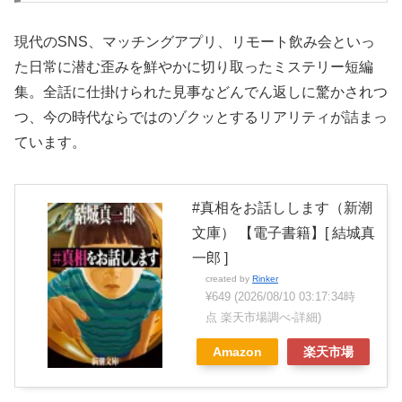
現代のSNS、マッチングアプリ、リモート飲み会といっ
た日常に潜む歪みを鮮やかに切り取ったミステリー短編
集。全話に仕掛けられた見事などんでん返しに驚かされつ
つ、今の時代ならではのゾクッとするリアリティが詰まっ
ています。
#真相をお話しします（新潮
文庫） 【電子書籍】[ 結城真
一郎 ]
created by
Rinker
¥649
(2026/08/10 03:17:34時
点 楽天市場調べ-
詳細)
Amazon
楽天市場