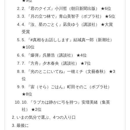
★9位
2. 『君のクイズ』小川哲（朝日新聞出版） ★6位
3. 『月の立つ林で』青山美智子（ポプラ社） ★5位
4. 『汝、星のごとく』凪良ゆう（講談社） ★大賞
受賞
5. 『#真相をお話しします』結城真一郎（新潮社）
★10位
6. 『爆弾』呉勝浩（講談社） ★4位
7. 『方舟』夕木春央（講談社） ★7位
8. 『光のとこにいてね』一穂ミチ（文藝春秋） ★3
位
9. 『宙（そら）ごはん』町田そのこ（ポプラ社）
★8位
10. 『ラブカは静かに弓を持つ』安壇美緒（集英
社） ★2位
いまの気分で選ぶ、4つの入り口
最後に