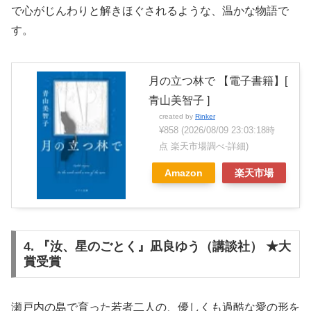
で心がじんわりと解きほぐされるような、温かな物語で
す。
月の立つ林で 【電子書籍】[
青山美智子 ]
created by
Rinker
¥858
(2026/08/09 23:03:18時
点 楽天市場調べ-
詳細)
Amazon
楽天市場
4. 『汝、星のごとく』凪良ゆう（講談社） ★大
賞受賞
瀬戸内の島で育った若者二人の、優しくも過酷な愛の形を