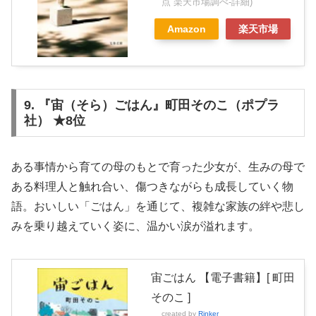
点 楽天市場調べ-
詳細)
Amazon
楽天市場
9. 『宙（そら）ごはん』町田そのこ（ポプラ
社） ★8位
ある事情から育ての母のもとで育った少女が、生みの母で
ある料理人と触れ合い、傷つきながらも成長していく物
語。おいしい「ごはん」を通じて、複雑な家族の絆や悲し
みを乗り越えていく姿に、温かい涙が溢れます。
宙ごはん 【電子書籍】[ 町田
そのこ ]
created by
Rinker