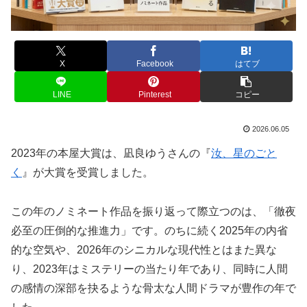
X
Facebook
はてブ
LINE
Pinterest
コピー
2026.06.05
2023年の本屋大賞は、凪良ゆうさんの『
汝、星のごと
く
』が大賞を受賞しました。
この年のノミネート作品を振り返って際立つのは、「徹夜
必至の圧倒的な推進力」です。のちに続く2025年の内省
的な空気や、2026年のシニカルな現代性とはまた異な
り、2023年はミステリーの当たり年であり、同時に人間
の感情の深部を抉るような骨太な人間ドラマが豊作の年で