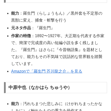
能力
：羅生門（らしょうもん）／黒外套を不定形の
黒獣に変え、捕食・斬撃を行う
元ネタ作品
：『羅生門』
作家の特徴
：1892〜1927年。大正期を代表する作家
で、簡潔で完成度の高い短編小説を多く残しまし
た。『羅生門』はさらに『今昔物語集』を題材とし
ており、能力もその不気味で説話的な世界観を踏襲
しています。
Amazonで「羅生門 芥川龍之介」を見る
中原中也（なかはら ちゅうや）
能力
：汚れちまつた悲しみに（けがれちまったかな
しみに）／触れたものの重力を操作する