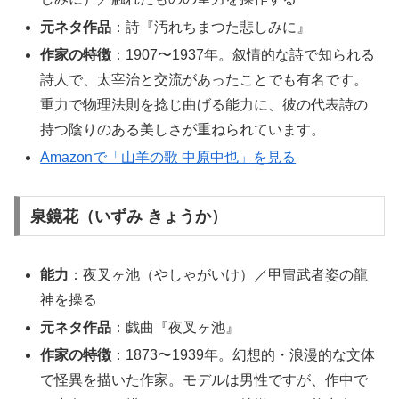
元ネタ作品
：詩『汚れちまつた悲しみに』
作家の特徴
：1907〜1937年。叙情的な詩で知られる
詩人で、太宰治と交流があったことでも有名です。
重力で物理法則を捻じ曲げる能力に、彼の代表詩の
持つ陰りのある美しさが重ねられています。
Amazonで「山羊の歌 中原中也」を見る
泉鏡花（いずみ きょうか）
能力
：夜叉ヶ池（やしゃがいけ）／甲冑武者姿の龍
神を操る
元ネタ作品
：戯曲『夜叉ヶ池』
作家の特徴
：1873〜1939年。幻想的・浪漫的な文体
で怪異を描いた作家。モデルは男性ですが、作中で