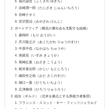
福沢諭吉（ふくざわ ゆきち）
谷崎潤一郎（たにざき じゅんいちろう）
谷崎ナオミ
宮沢賢治（みやざわ けんじ）
ポートマフィア（横浜の裏社会を支配する組織）
森鴎外（もり おうがい）
芥川龍之介（あくたがわ りゅうのすけ）
中原中也（なかはら ちゅうや）
泉鏡花（いずみ きょうか）
尾崎紅葉（おざき こうよう）
梶井基次郎（かじい もとじろう）
織田作之助（おだ さくのすけ）
樋口一葉（ひぐち いちよう）
広津柳浪（ひろつ りゅうろう）
組合（ギルド）（北米を拠点とする異能力者集団）
フランシス・スコット・キー・フィッツジェラルド