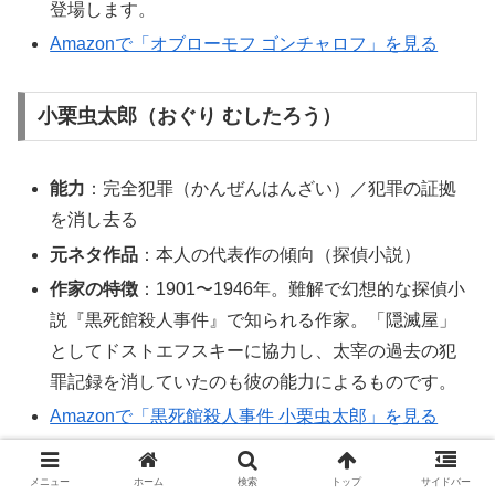
登場します。
Amazonで「オブローモフ ゴンチャロフ」を見る
小栗虫太郎（おぐり むしたろう）
能力
：完全犯罪（かんぜんはんざい）／犯罪の証拠
を消し去る
元ネタ作品
：本人の代表作の傾向（探偵小説）
作家の特徴
：1901〜1946年。難解で幻想的な探偵小
説『黒死館殺人事件』で知られる作家。「隠滅屋」
としてドストエフスキーに協力し、太宰の過去の犯
罪記録を消していたのも彼の能力によるものです。
Amazonで「黒死館殺人事件 小栗虫太郎」を見る
メニュー
ホーム
検索
トップ
サイドバー