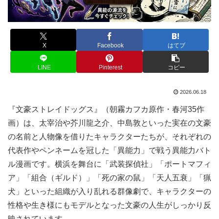
X
Facebook
はてブ
LINE
Pinterest
コピー
2026.06.18
『文豪ストレイドッグス』（朝霧カフカ原作・春河35作
画）は、太宰治や芥川龍之介、中島敦といった実在の文豪
の名前と人物像を借りたキャラクターたちが、それぞれの
代表作やペンネームを冠した「異能力」で戦う異能力バト
ル漫画です。横浜を舞台に「武装探偵社」「ポートマフィ
ア」「組合（ギルド）」「死の家の鼠」「天人五衰」「猟
犬」といった組織が入り乱れる群像劇で、キャラクターの
性格や生き様にもモデルとなった文豪の人生がしっかり反
映されています。