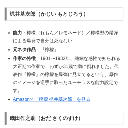
梶井基次郎（かじい もとじろう）
能力
：檸檬（れもん／レモネード）／檸檬型の爆弾
による爆発で自分は死なない
元ネタ作品
：『檸檬』
作家の特徴
：1901〜1932年。繊細な感性で知られる
大正期の作家で、わずか31歳で病に倒れました。代
表作『檸檬』の檸檬を爆弾に見立てるという、原作
のイメージを逆手に取ったユーモラスな能力設定で
す。
Amazonで「檸檬 梶井基次郎」を見る
織田作之助（おだ さくのすけ）