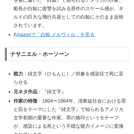
を基に書いた『白鯨』で知られるアメリカの作家。
船長が白鯨に復讐を試みる原作のスケール感が、ギ
ルドの巨大な飛行兵器としての白鯨にそのまま反映
されています。
Amazonで「白鯨 メルヴィル」を見る
ナサニエル・ホーソーン
能力
：緋文字（ひもんじ）／対象を感染症で死に至
らせる
元ネタ作品
：『緋文字』
作家の特徴
：1804〜1864年。清教徒社会における罪
と罰をテーマにした『緋文字』で知られるアメリカ
文学初期の重要な作家。罪の烙印というモチーフ
が、感染による死という不穏な能力イメージに変換