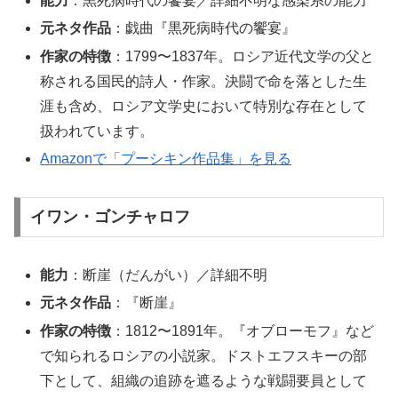
能力
：黒死病時代の饗宴／詳細不明な感染系の能力
元ネタ作品
：戯曲『黒死病時代の饗宴』
作家の特徴
：1799〜1837年。ロシア近代文学の父と
称される国民的詩人・作家。決闘で命を落とした生
涯も含め、ロシア文学史において特別な存在として
扱われています。
Amazonで「プーシキン作品集」を見る
イワン・ゴンチャロフ
能力
：断崖（だんがい）／詳細不明
元ネタ作品
：『断崖』
作家の特徴
：1812〜1891年。『オブローモフ』など
で知られるロシアの小説家。ドストエフスキーの部
下として、組織の追跡を遮るような戦闘要員として