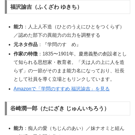
福沢諭吉（ふくざわ ゆきち）
能力
：人上人不造（ひとのうえにひとをつくらず）
／認めた部下の異能力の出力を調整する
元ネタ作品
：『学問のすゝめ』
作家の特徴
：1835〜1901年。慶應義塾の創設者とし
て知られる思想家・教育者。「天は人の上に人を造
らず」の一節がそのまま能力名になっており、社長
として社員を導く立場ともリンクしています。
Amazonで「学問のすすめ 福沢諭吉」を見る
谷崎潤一郎（たにざき じゅんいちろう）
能力
：痴人の愛（ちじんのあい）／妹ナオミと組ん