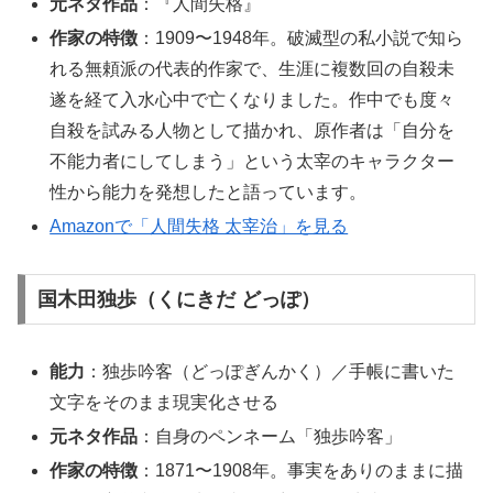
元ネタ作品
：『人間失格』
作家の特徴
：1909〜1948年。破滅型の私小説で知ら
れる無頼派の代表的作家で、生涯に複数回の自殺未
遂を経て入水心中で亡くなりました。作中でも度々
自殺を試みる人物として描かれ、原作者は「自分を
不能力者にしてしまう」という太宰のキャラクター
性から能力を発想したと語っています。
Amazonで「人間失格 太宰治」を見る
国木田独歩（くにきだ どっぽ）
能力
：独歩吟客（どっぽぎんかく）／手帳に書いた
文字をそのまま現実化させる
元ネタ作品
：自身のペンネーム「独歩吟客」
作家の特徴
：1871〜1908年。事実をありのままに描