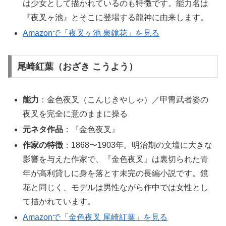
は少女として描かれているのも特徴です。能力名は
『夜叉ヶ池』とそこに登場する龍神に由来します。
Amazonで「夜叉ヶ池 泉鏡花」を見る
尾崎紅葉（おざき こうよう）
能力
：金色夜叉（こんじきやしゃ）／甲冑武者姿の
夜叉を完全に意のままに操る
元ネタ作品
：『金色夜叉』
作家の特徴
：1868〜1903年。明治期の文壇に大きな
影響を与えた作家で、『金色夜叉』は裏切られた青
年が高利貸しに身を落とす未完の長編小説です。鏡
花と同じく、モデルは男性ながら作中では女性とし
て描かれています。
Amazonで「金色夜叉 尾崎紅葉」を見る