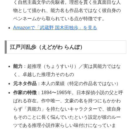
く自然主義文学の先駆者。理想を貫く生真面目な人
物として描かれ、能力名も作品名ではなく彼自身の
ペンネームから取られている点が特徴です。
Amazonで「武蔵野 国木田独歩」を見る
江戸川乱歩（えどがわ らんぽ）
能力
：超推理（ちょうすいり）／実は異能力ではな
く、卓越した推理力そのもの
元ネタ作品
：本人の業績（特定の作品名ではない）
作家の特徴
：1894〜1965年。日本探偵小説の父と呼
ばれる存在。作中唯一、文豪の名を持つにもかかわ
らず「異能力」を持たないキャラクターで、彼自身
もそのことに長く悩んでいたという設定が彼のルー
ツである推理小説作家らしい味付けになっていま