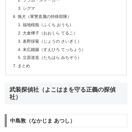
ブラム・ストーカー
シグマ
猟犬（軍警直属の特殊部隊）
福地桜痴（ふくち おうち）
大倉燁子（おおくら てるこ）
条野採菊（じょうの さいぎく）
末広鐵腸（すえひろ てっちょう）
立原道造（たちはら みちぞう）
まとめ
武装探偵社（よこはまを守る正義の探偵
社）
中島敦（なかじま あつし）