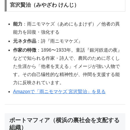
宮沢賢治（みやざわ けんじ）
能力
：雨ニモマケズ（あめにもまけず）／他者の異
能力を回復・強化する
元ネタ作品
：詩『雨ニモマケズ』
作家の特徴
：1896〜1933年。童話『銀河鉄道の夜』
などで知られる作家・詩人で、農民のために尽くし
た生涯から「他者を支える」イメージが強い人物で
す。その自己犠牲的な精神性が、仲間を支援する能
力に反映されています。
Amazonで「雨ニモマケズ 宮沢賢治」を見る
ポートマフィア（横浜の裏社会を支配する
組織）