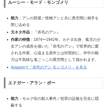
ルーシー・モード・モンゴメリ
能力
：アンの部屋／怪物アンと共に異空間に相手を
閉じ込める
元ネタ作品
：『赤毛のアン』
作家の特徴
：1874〜1942年。カナダ出身、孤児の少
女アンの成長を描いた『赤毛のアン』で世界的に愛
される作家。心温まる原作とは対照的に、作中の能
力は不気味な鬼ごっこの異空間として描かれます。
Amazonで「赤毛のアン モンゴメリ」を見る
エドガー・アラン・ポー
能力
：モルグ街の殺人事件／犯罪の証拠を完全に隠
蔽する