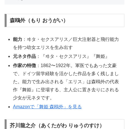
森鴎外（もり おうがい）
能力
：ヰタ・セクスアリス／巨大注射器と飛行能力
を持つ幼女エリスを生み出す
元ネタ作品
：『ヰタ・セクスアリス』『舞姫』
作家の特徴
：1862〜1922年。軍医でもあった文豪
で、ドイツ留学経験を活かした作品を多く残しまし
た。能力で生み出される「エリス」は森鴎外の代表
作『舞姫』に登場する、主人公に置き去りにされる
少女が元ネタです。
Amazonで「舞姫 森鴎外」を見る
芥川龍之介（あくたがわ りゅうのすけ）