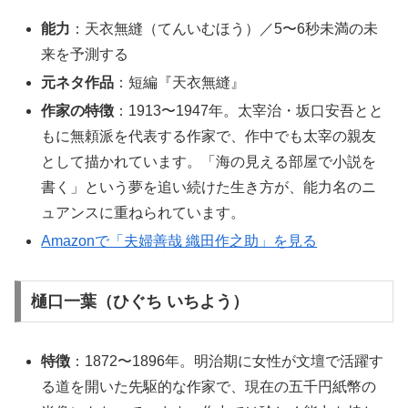
能力
：天衣無縫（てんいむほう）／5〜6秒未満の未
来を予測する
元ネタ作品
：短編『天衣無縫』
作家の特徴
：1913〜1947年。太宰治・坂口安吾とと
もに無頼派を代表する作家で、作中でも太宰の親友
として描かれています。「海の見える部屋で小説を
書く」という夢を追い続けた生き方が、能力名のニ
ュアンスに重ねられています。
Amazonで「夫婦善哉 織田作之助」を見る
樋口一葉（ひぐち いちよう）
特徴
：1872〜1896年。明治期に女性が文壇で活躍す
る道を開いた先駆的な作家で、現在の五千円紙幣の