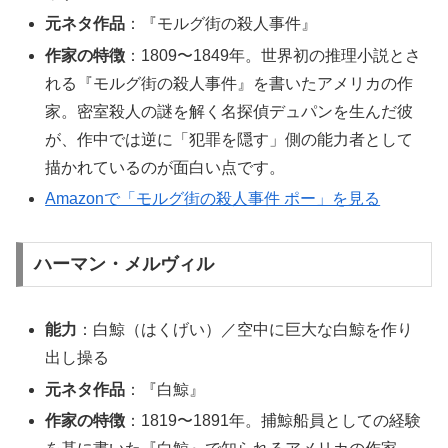
元ネタ作品
：『モルグ街の殺人事件』
作家の特徴
：1809〜1849年。世界初の推理小説とさ
れる『モルグ街の殺人事件』を書いたアメリカの作
家。密室殺人の謎を解く名探偵デュパンを生んだ彼
が、作中では逆に「犯罪を隠す」側の能力者として
描かれているのが面白い点です。
Amazonで「モルグ街の殺人事件 ポー」を見る
ハーマン・メルヴィル
能力
：白鯨（はくげい）／空中に巨大な白鯨を作り
出し操る
元ネタ作品
：『白鯨』
作家の特徴
：1819〜1891年。捕鯨船員としての経験