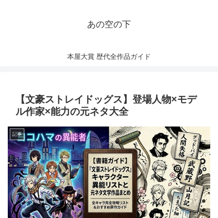
あの空の下
本屋大賞 歴代全作品ガイド
【文豪ストレイドッグス】登場人物×モデ
ル作家×能力の元ネタ大全
記事