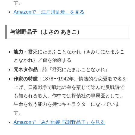
す。
Amazonで「江戸川乱歩」を見る
与謝野晶子（よさの あきこ）
能力
：君死にたまふことなかれ（きみしにたまふこ
となかれ）／傷を治療する
元ネタ作品
：詩『君死にたまふことなかれ』
作家の特徴
：1878〜1942年。情熱的な恋愛歌で名を
上げ、日露戦争で戦地の弟を案じて詠んだ反戦詩で
も知られる歌人。作中では探偵社の専属医として、
生命を救う能力を持つキャラクターになっていま
す。
Amazonで「みだれ髪 与謝野晶子」を見る