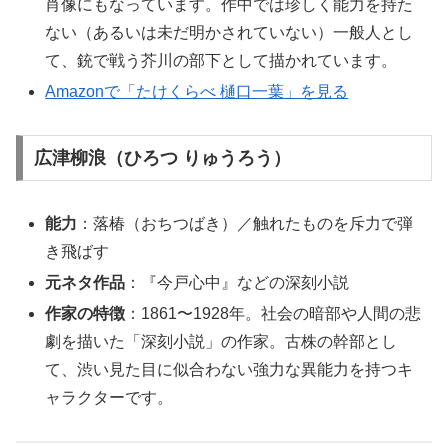
肖像にもなっています。作中では珍しく能力を持た
ない（あるいは未だ明かされていない）一般人とし
て、銃で戦う芥川の部下として描かれています。
Amazonで「たけくらべ 樋口一葉」を見る
広津柳浪（ひろつ りゅうろう）
能力
：落椿（おちつばき）／触れたものを斥力で弾
き飛ばす
元ネタ作品
：『今戸心中』などの深刻小説
作家の特徴
：1861〜1928年。社会の暗部や人間の悲
劇を描いた「深刻小説」の作家。古株の幹部とし
て、渋い見た目に似合わない強力な異能力を持つキ
ャラクターです。