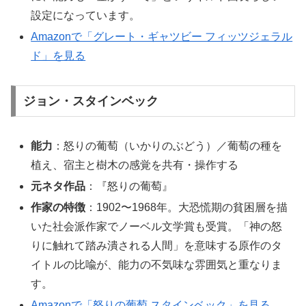
設定になっています。
Amazonで「グレート・ギャツビー フィッツジェラル
ド」を見る
ジョン・スタインベック
能力
：怒りの葡萄（いかりのぶどう）／葡萄の種を
植え、宿主と樹木の感覚を共有・操作する
元ネタ作品
：『怒りの葡萄』
作家の特徴
：1902〜1968年。大恐慌期の貧困層を描
いた社会派作家でノーベル文学賞も受賞。「神の怒
りに触れて踏み潰される人間」を意味する原作のタ
イトルの比喩が、能力の不気味な雰囲気と重なりま
す。
Amazonで「怒りの葡萄 スタインベック」を見る