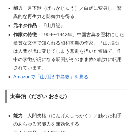
能力
：月下獣（げっかじゅう）／白虎に変身し、驚
異的な再生力と防御力を得る
元ネタ作品
：『山月記』
作家の特徴
：1909〜1942年。中国古典を題材にした
硬質な文体で知られる昭和初期の作家。『山月記』
は人間が虎に変じてしまう悲劇を描いた短編で、作
中の李徴が虎になる展開がそのまま敦の能力に転用
されています。
Amazonで「山月記 中島敦」を見る
太宰治（だざい おさむ）
能力
：人間失格（にんげんしっかく）／触れた相手
のあらゆる異能力を無効化する